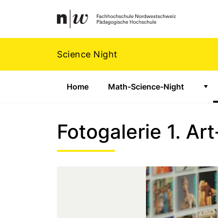
Navigation
Footer
Zum Inhalt springen.
Science Night
Home
Math-Science-Night
Zei
Fotogalerie 1. A