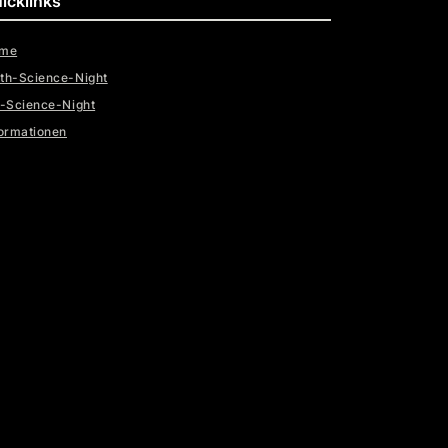
icklinks
me
th-Science-Night
t-Science-Night
formationen