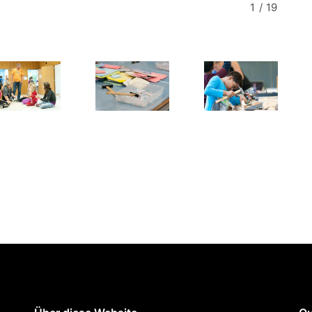
1
/
19