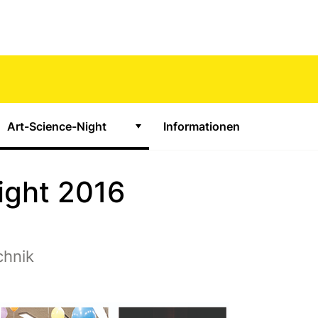
Art-Science-Night
Informationen
ge Untermenü für "Math-Science-Night"
Zeige Untermenü für "Art-Science
ight 2016
chnik