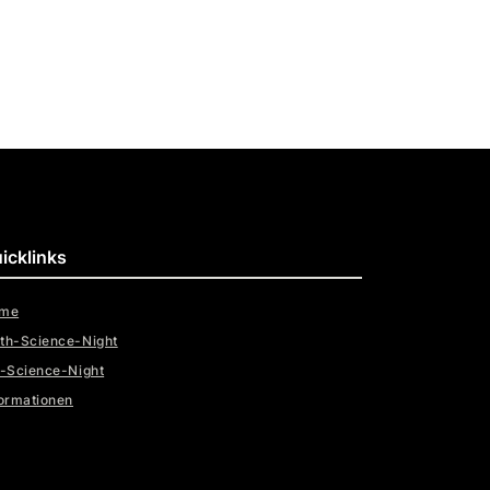
icklinks
me
th-Science-Night
t-Science-Night
formationen