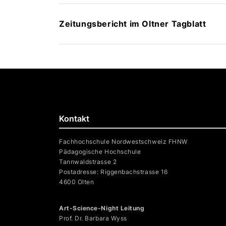
Zeitungsbericht im Oltner Tagblatt
Kontakt
Fachhochschule Nordwestschweiz FHNW
Pädagogische Hochschule
Tannwaldstrasse 2
Postadresse: Riggenbachstrasse 16
4600 Olten
Art-Science-Night Leitung
Prof. Dr. Barbara Wyss